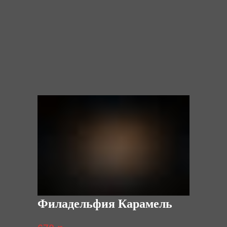
Филадельфия Карамель