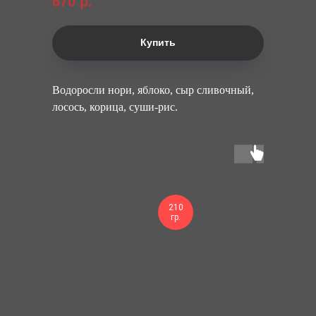
670
р.
Купить
Водоросли нори, яблоко, сыр сливочный,
лосось, корица, суши-рис.
210
гр.