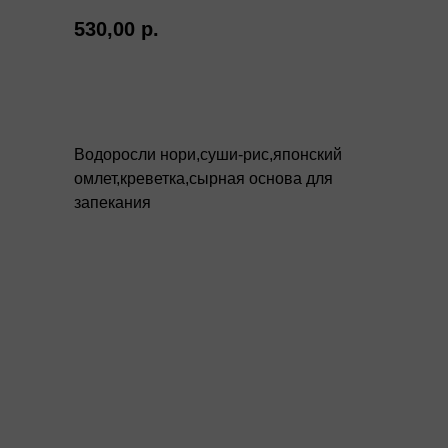
530,00
р.
Купить
Водоросли нори,суши-рис,японский
омлет,креветка,сырная основа для
запекания