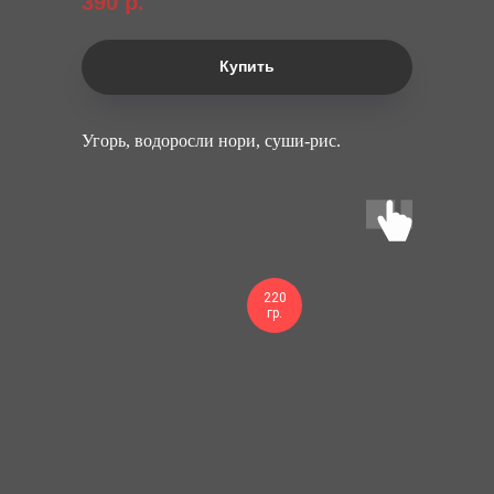
390
р.
Купить
Угорь, водоросли нори, суши-рис.
220
гр.