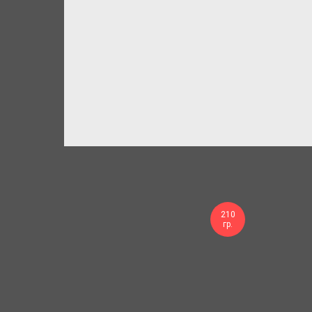
210
гр.