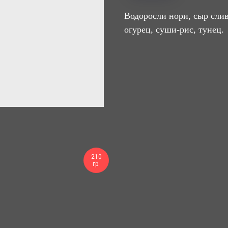
Водоросли нори, сыр слив
огурец, суши-рис, тунец.
210
гр.