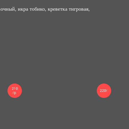
очный, икра тобико, креветка тигровая,
210
220г.
гр.