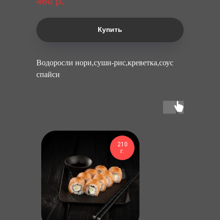
460
р.
Купить
Водоросли нори,суши-рис,креветка,соус
спайси
210
г.