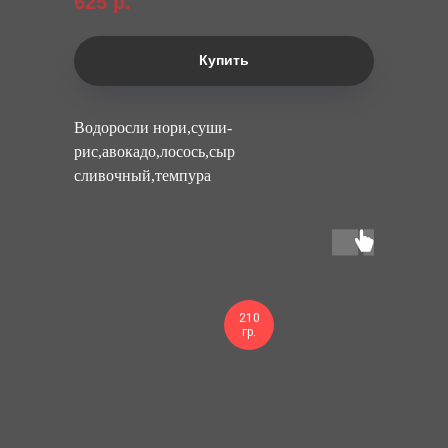
625
р.
Купить
Водоросли нори,суши-
рис,авокадо,лосось,сыр
сливочный,темпура
210
гр.