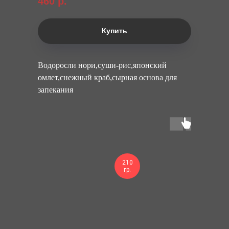
460
р.
Купить
Водоросли нори,суши-рис,японский
омлет,снежный краб,сырная основа для
запекания
210
гр.